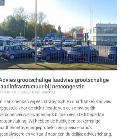
Advies grootschalige laadvies grootschalige
laadinfrastructuur bij netcongestie
30 januari 2026
Geen reacties
In Hank hebben wij een strategisch en onafhankelijk advies
opgesteld voor de elektrificatie van een omvangrijk
personenvervoer-wagenpark binnen een sterk beperkte
netaansluiting. Wij hebben de huidige en toekomstige
laadbehoefte, energieprofielen en groeiscenario’s
geanalyseerd en vertaald naar een duidelijke adviesrichting.